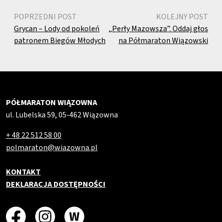
POPRZEDNI POST
KOLEJNY POST
Grycan – Lody od pokoleń
„Perły Mazowsza”. Oddaj głos
patronem Biegów Młodych
na Półmaraton Wiązowski
PÓŁMARATON WIĄZOWNA
ul. Lubelska 59, 05-462 Wiązowna
+ 48 22 512 58 00
polmaraton@wiazowna.pl
KONTAKT
DEKLARACJA DOSTĘPNOŚCI