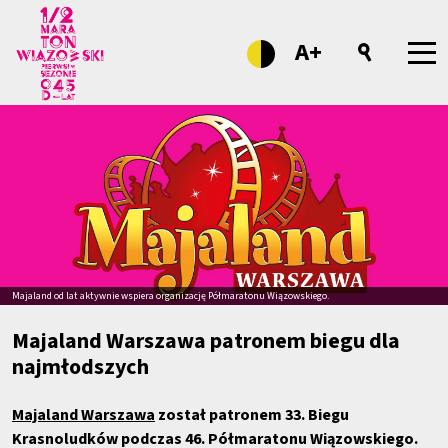
A+
Majaland od lat aktywnie wspiera organizację Półmaratonu Wiązowskiego.
Majaland Warszawa patronem biegu dla
najmłodszych
Majaland Warszawa
został patronem 33. Biegu
Krasnoludków podczas 46. Półmaratonu Wiązowskiego.