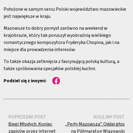
Położone w samym sercu Polski województwo mazowieckie
jest największe w kraju.
Mazowsze to dobry pomysł zarówno na weekend w
krajobrazie, który tak poruszył wyobraźnią wielkiego
romantycznego kompozytora Fryderyka Chopina, jak i na
miejsce dla prowadzenia interesów.
To także okazja zetknięcia z fascynującą polską kulturą, a
także spróbowania specjałów polskiej kuchni.
Podziel się z innymi:
POPRZEDNI POST
KOLEJNY POST
Biegi Młodych. Koniec
„Perły Mazowsza”. Oddaj głos
zapisów przez internet
na Półmaraton Wiązowski