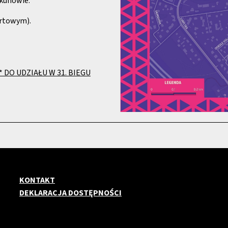
kunowie.
artowym).
 DO UDZIAŁU W 31. BIEGU
KONTAKT
DEKLARACJA DOSTĘPNOŚCI