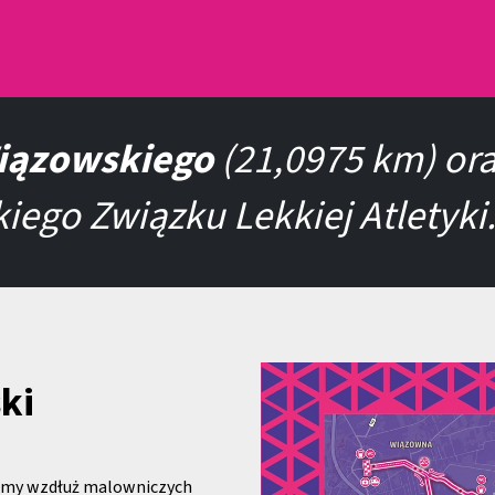
iązowskiego
(21,0975 km) ora
iego Związku Lekkiej Atletyki
ki
emy wzdłuż malowniczych