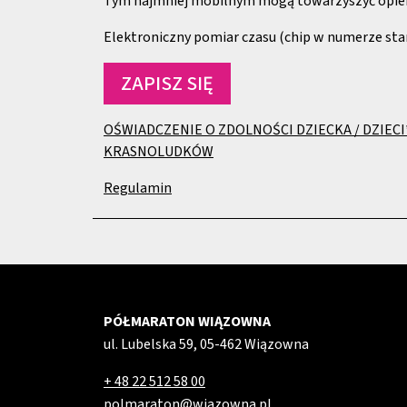
Tym najmniej mobilnym mogą towarzyszyć opie
Elektroniczny pomiar czasu (chip w numerze st
ZAPISZ SIĘ
OŚWIADCZENIE O ZDOLNOŚCI DZIECKA / DZIECI*
KRASNOLUDKÓW
Regulamin
PÓŁMARATON WIĄZOWNA
ul. Lubelska 59, 05-462 Wiązowna
+ 48 22 512 58 00
polmaraton@wiazowna.pl