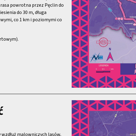
 trasa powrotna przez Pęclin do
esienia do 30 m, długa
owymi, co 1 km i poziomymi co
artowym).
ć
 wzdłuż malowniczych lasów,