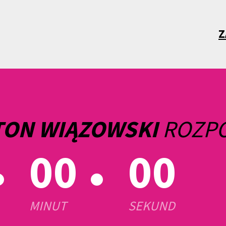
Z
TON WIĄZOWSKI
ROZPO
00
00
MINUT
SEKUND