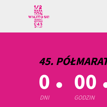
45. PÓŁMARA
0
00
DNI
GODZIN