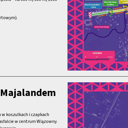
artowym).
z Majalandem
m w koszulkach i czapkach
asfalcie w centrum Wiązowny.