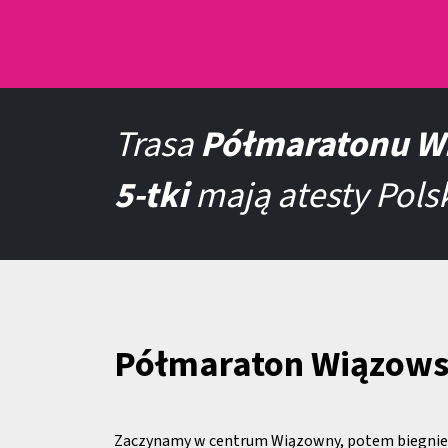
Trasa
Półmaratonu W
5-tki
mają atesty Polsk
Półmaraton Wiązows
Zaczynamy w centrum Wiązowny, potem biegni