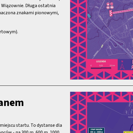
 Wiązownie. Długa ostatnia
oznaczona znakami pionowymi,
artowym).
canem
miejscu startu. To dystanse dla
łopców - na 300 m, 600 m, 1000