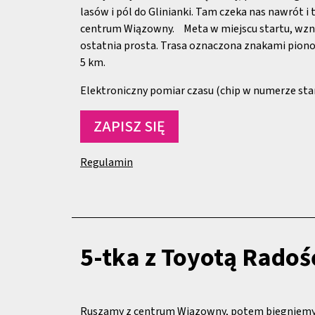
lasów i pól do Glinianki. Tam czeka nas nawrót i
centrum Wiązowny. Meta w miejscu startu, wzni
ostatnia prosta. Trasa oznaczona znakami pion
5 km.
Elektroniczny pomiar czasu (chip w numerze st
ZAPISZ SIĘ
Regulamin
5-tka z Toyotą Radoś
Ruszamy z centrum Wiązowny, potem biegniemy