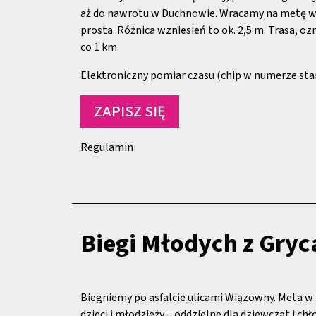
aż do nawrotu w Duchnowie. Wracamy na metę w
prosta. Różnica wzniesień to ok. 2,5 m. Trasa, 
co 1 km.
Elektroniczny pomiar czasu (chip w numerze st
ZAPISZ SIĘ
Regulamin
Biegi Młodych z Gry
Biegniemy po asfalcie ulicami Wiązowny. Meta w 
dzieci i młodzieży – oddzielne dla dziewcząt i ch