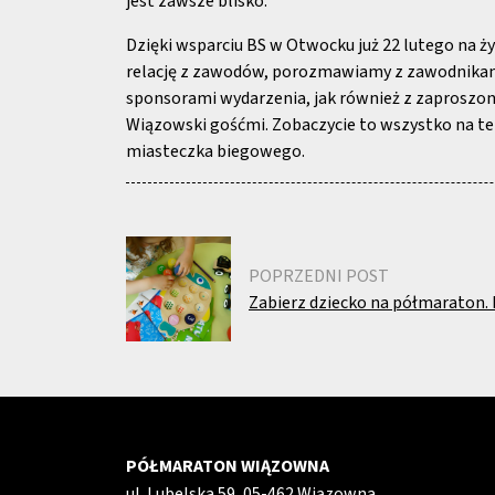
jest zawsze blisko.
Dzięki wsparciu BS w Otwocku już 22 lutego na 
relację z zawodów, porozmawiamy z zawodnikam
sponsorami wydarzenia, jak również z zaproszo
Wiązowski gośćmi. Zobaczycie to wszystko na t
miasteczka biegowego.
POPRZEDNI POST
Zabierz dziecko na półmaraton. 
PÓŁMARATON WIĄZOWNA
ul. Lubelska 59, 05-462 Wiązowna