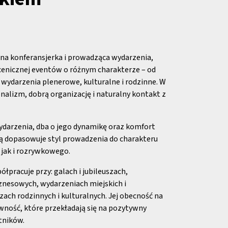
na konferansjerka i prowadząca wydarzenia,
scenicznej eventów o różnym charakterze – od
po wydarzenia plenerowe, kulturalne i rodzinne. W
onalizm, dobrą organizację i naturalny kontakt z
darzenia, dba o jego dynamikę oraz komfort
ią dopasowuje styl prowadzenia do charakteru
jak i rozrywkowego.
łpracuje przy: galach i jubileuszach,
iznesowych, wydarzeniach miejskich i
ach rodzinnych i kulturalnych. Jej obecność na
ewność, które przekładają się na pozytywny
tników.