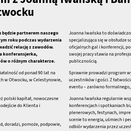
twocku
ku będzie partnerem naszego
Joanna Iwańska to doświadczo
 tym roku podczas wydarzenia
specjalizująca się w obsłudze 
wadzić relację z zawodów.
oficjalnych gal i konferencji, 
a konferansjerka,
swojej pracy stawia na profesj
ntów o różnym charakterze.
publicznością.
ałalność od ponad 90 lat na
Sprawnie prowadzi program wy
ch w Otwocku, w Celestynowie,
uczestników i gości. Z łatwośc
eventu – zarówno formalnego, 
ież polski kapitał, nowoczesne
Joanna Iwańska regularnie wspó
odejście do Klienta i
konferencjach i spotkaniach b
plenerowych, festynach, imprez
scenie to energia, uśmiech i p
ad, doradzi, pomoże, podpowie,
odbiór wydarzenia przez uczes