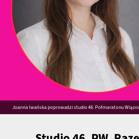
Joanna Iwańska poprowadzi studio 46. Połmaratonu Wiązow
Studio 46. PW. Raz