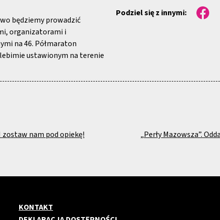
Podziel się z innymi:
żywo będziemy prowadzić
i, organizatorami i
nymi na 46. Półmaraton
elebimie ustawionym na terenie
I zostaw nam pod opiekę!
„Perły Mazowsza”. Odd
KONTAKT
DEKLARACJA DOSTĘPNOŚCI