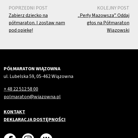
POPRZEDNI POST
KOLEJNY POST
Zabierz dziecko na
„Perły Mazowsza”. Oddaj
półmaraton. I zostaw nam
głos na Półmaraton
pod opiekę!
Wiązowski
PÓŁMARATON WIĄZOWNA
ul. Lubelska 59, 05-462 Wiązowna
+ 48 22 512 58 00
polmaraton@wiazowna.pl
KONTAKT
DEKLARACJA DOSTĘPNOŚCI