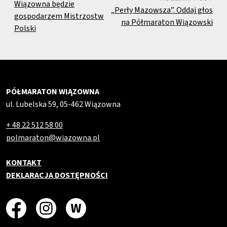
Wiązowna będzie
„Perły Mazowsza”. Oddaj głos
gospodarzem Mistrzostw
na Półmaraton Wiązowski
Polski
PÓŁMARATON WIĄZOWNA
ul. Lubelska 59, 05-462 Wiązowna
+ 48 22 512 58 00
polmaraton@wiazowna.pl
KONTAKT
DEKLARACJA DOSTĘPNOŚCI