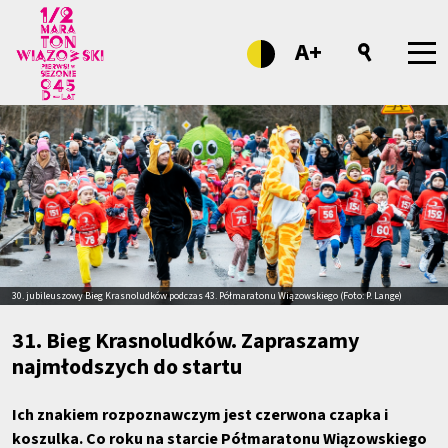
A+
30. jubileuszowy Bieg Krasnoludków podczas 43. Półmaratonu Wiązowskiego (Foto: P. Lange)
31. Bieg Krasnoludków. Zapraszamy
najmłodszych do startu
Ich znakiem rozpoznawczym jest czerwona czapka i
koszulka. Co roku na starcie Półmaratonu Wiązowskiego