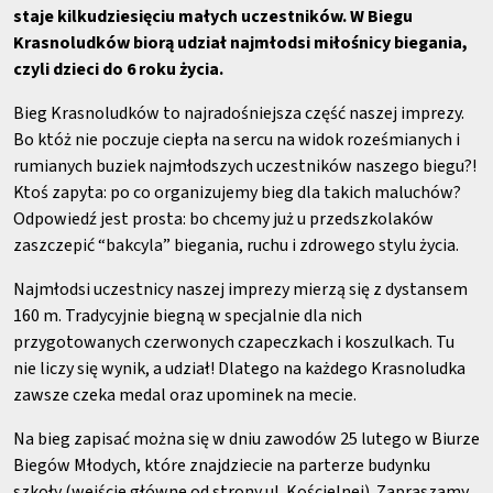
staje kilkudziesięciu małych uczestników. W Biegu
Krasnoludków biorą udział najmłodsi miłośnicy biegania,
czyli dzieci do 6 roku życia.
Bieg Krasnoludków to najradośniejsza część naszej imprezy.
Bo któż nie poczuje ciepła na sercu na widok roześmianych i
rumianych buziek najmłodszych uczestników naszego biegu?!
Ktoś zapyta: po co organizujemy bieg dla takich maluchów?
Odpowiedź jest prosta: bo chcemy już u przedszkolaków
zaszczepić “bakcyla” biegania, ruchu i zdrowego stylu życia.
Najmłodsi uczestnicy naszej imprezy mierzą się z dystansem
160 m. Tradycyjnie biegną w specjalnie dla nich
przygotowanych czerwonych czapeczkach i koszulkach. Tu
nie liczy się wynik, a udział! Dlatego na każdego Krasnoludka
zawsze czeka medal oraz upominek na mecie.
Na bieg zapisać można się w dniu zawodów 25 lutego w Biurze
Biegów Młodych, które znajdziecie na parterze budynku
szkoły (wejście główne od strony ul. Kościelnej). Zapraszamy