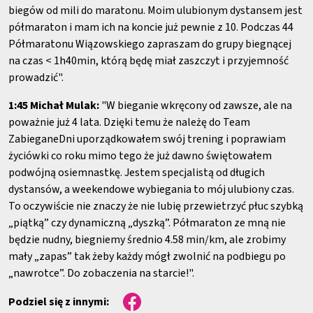
biegów od mili do maratonu. Moim ulubionym dystansem jest
półmaraton i mam ich na koncie już pewnie z 10. Podczas 44
Półmaratonu Wiązowskiego zapraszam do grupy biegnącej
na czas < 1h40min, którą będę miał zaszczyt i przyjemność
prowadzić".
1:45 Michał Mulak:
"W bieganie wkręcony od zawsze, ale na
poważnie już 4 lata. Dzięki temu że należę do Team
ZabieganeDni uporządkowałem swój trening i poprawiam
życiówki co roku mimo tego że już dawno świętowałem
podwójną osiemnastkę. Jestem specjalistą od długich
dystansów, a weekendowe wybiegania to mój ulubiony czas.
To oczywiście nie znaczy że nie lubię przewietrzyć płuc szybką
„piątką” czy dynamiczną „dyszką”. Półmaraton ze mną nie
będzie nudny, biegniemy średnio 4.58 min/km, ale zrobimy
mały „zapas” tak żeby każdy mógł zwolnić na podbiegu po
„nawrotce”. Do zobaczenia na starcie!".
Podziel się z innymi: