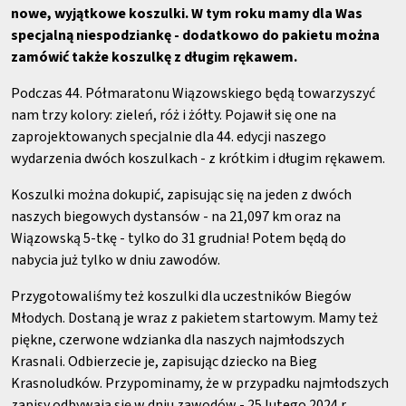
nowe, wyjątkowe koszulki. W tym roku mamy dla Was
specjalną niespodziankę - dodatkowo do pakietu można
zamówić także koszulkę z długim rękawem.
Podczas 44. Półmaratonu Wiązowskiego będą towarzyszyć
nam trzy kolory: zieleń, róż i żółty. Pojawił się one na
zaprojektowanych specjalnie dla 44. edycji naszego
wydarzenia dwóch koszulkach - z krótkim i długim rękawem.
Koszulki można dokupić, zapisując się na jeden z dwóch
naszych biegowych dystansów - na 21,097 km oraz na
Wiązowską 5-tkę - tylko do 31 grudnia! Potem będą do
nabycia już tylko w dniu zawodów.
Przygotowaliśmy też koszulki dla uczestników Biegów
Młodych. Dostaną je wraz z pakietem startowym. Mamy też
piękne, czerwone wdzianka dla naszych najmłodszych
Krasnali. Odbierzecie je, zapisując dziecko na Bieg
Krasnoludków. Przypominamy, że w przypadku najmłodszych
zapisy odbywają się w dniu zawodów - 25 lutego 2024 r.