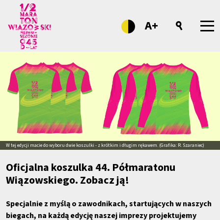
A+
W tej edycji macie do wyboru dwie koszulki - z krótkim i długim rękawem. (Grafika: R. Szaraniec)
Oficjalna koszulka 44. Półmaratonu
Wiązowskiego. Zobacz ją!
Specjalnie z myślą o zawodnikach, startujących w naszych
biegach, na każdą edycję naszej imprezy projektujemy