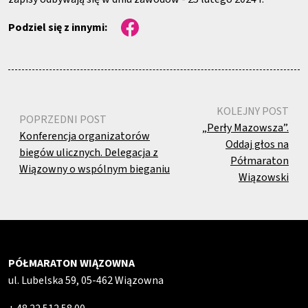
Podziel się z innymi:
KOLEJNY POST
POPRZEDNI POST
„Perły Mazowsza”.
Konferencja organizatorów
Oddaj głos na
biegów ulicznych. Delegacja z
Półmaraton
Wiązowny o wspólnym bieganiu
Wiązowski
PÓŁMARATON WIĄZOWNA
ul. Lubelska 59, 05-462 Wiązowna