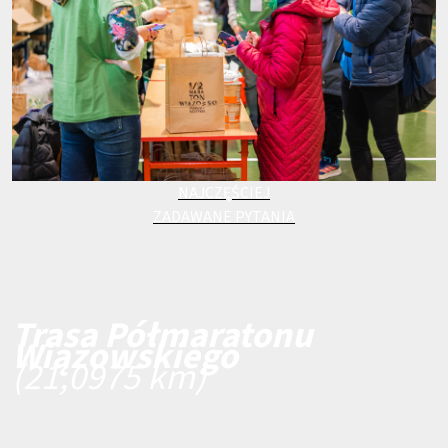
NAJCZĘŚCIEJ
ZADAWANE PYTANIA
Trasa Półmaratonu
Wiązowskiego
(21,0975 km)