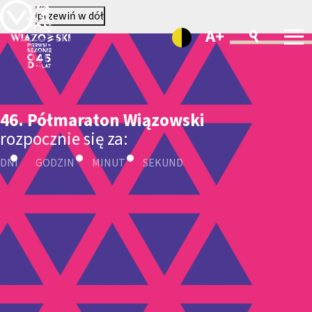
przewiń w dół
A+
46. Półmaraton Wiązowski
rozpocznie się za:
DNI
GODZIN
MINUT
SEKUND