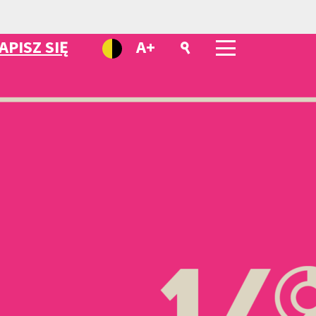
APISZ SIĘ
A+