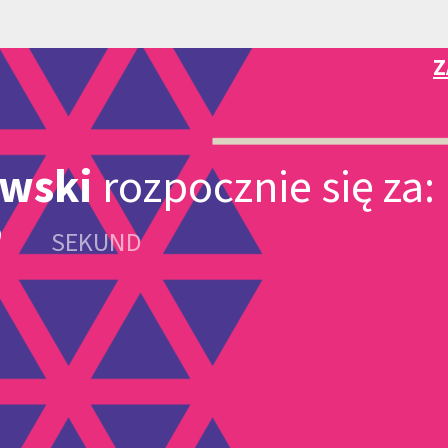
Z
owski
rozpocznie się za:
SEKUND