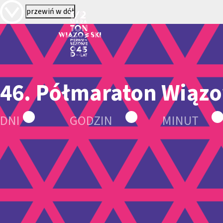
przewiń w dół
46. Półmaraton Wiąz
DNI
GODZIN
MINUT