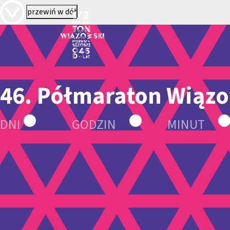
przewiń w dół
46. Półmaraton Wiąz
DNI
GODZIN
MINUT