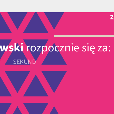
Z
owski
rozpocznie się za:
SEKUND