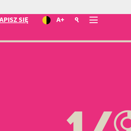
APISZ SIĘ
A+