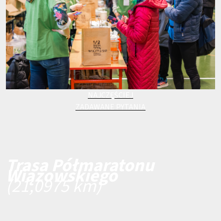
NAJCZĘŚCIEJ
ZADAWANE PYTANIA
Trasa Półmaratonu
Wiązowskiego
(21,0975 km)